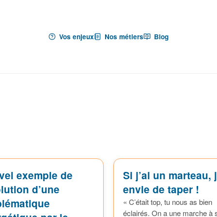
Vos enjeux
Nos métiers
Blog
vel exemple de
Si j’ai un marteau, j
lution d’une
envie de taper !
blématique
« C’était top, tu nous as bien
éclairés. On a une marche à s