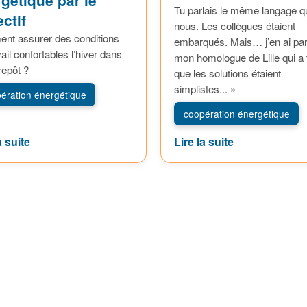
gétique par le
Tu parlais le même langage q
ectif
nous. Les collègues étaient
nt assurer des conditions
embarqués. Mais… j’en ai par
vail confortables l’hiver dans
mon homologue de Lille qui a
repôt ?
que les solutions étaient
simplistes... »
ération énergétique
coopération énergétique
a suite
Lire la suite